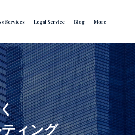
ss Services
Legal Service
Blog
More
く
ルティング