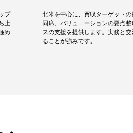
ップ
北米を中心に、買収ターゲットの
ち上
同席、
バリュエーションの要点整
極め
スの支援を提供します。
実務と交
ることが強みです。